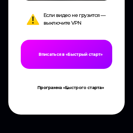
Вписаться в «Быстрый старт»
Программа «Быстрого старта»
Индивидуальный предприниматель
Алексейчук Алексей Геннадьевич
ОГРНИП 323527500095866
ИНН 525813449006
E-mail: romanoduvanov52@gmail.com
Политика конфинденциальности
Публичная оферта
Согласие на обработку персональных данных
Согласие на рассылку сообщений
Программа обучения
Разработка сайта — Роман Одуванов